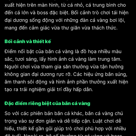
xuất hiện trên màn hình, từ cá nhỏ, cá trung bình cho
đến cá lớn và boss đặc biệt. Bối cảnh trò chơi tái hiện
đại dương sống động với những đàn cá vàng bơi lội,
mang đến cảm giác vừa thư giãn vừa thách thức.
Bối cảnh và thiết kế
Điểm nổi bật của bắn cá vàng là đồ họa nhiều màu
sắc, tươi sáng, lấy hình ảnh cá vàng làm trung tâm.
Người chơi vừa tham gia săn thưởng vừa tận hưởng
không gian đại dương rực rỡ. Các hiệu ứng bắn súng,
âm thanh sôi động và hình ảnh phần thưởng xuất hiện
tạo ra trải nghiệm giải trí đầy hấp dẫn.
Đặc điểm riêng biệt của bắn cá vàng
So với các phiên bản bắn cá khác, bắn cá vàng chú
trọng vào sự đơn giản và dễ tiếp cận. Luật chơi dễ
hiểu, thiết kế gần gũi giúp trò chơi phù hợp với nhiều