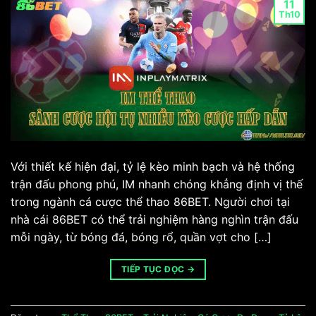
11
Th10
Với thiết kế hiện đại, tỷ lệ kèo minh bạch và hệ thống
trận đấu phong phú, IM nhanh chóng khẳng định vị thế
trong ngành cá cược thể thao 86BET. Người chơi tại
nhà cái 86BET có thể trải nghiệm hàng nghìn trận đấu
mỗi ngày, từ bóng đá, bóng rổ, quần vợt cho […]
TIẾP TỤC ĐỌC
→