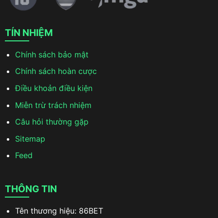
TÍN NHIỆM
Chính sách bảo mật
Chính sách hoàn cược
Điều khoản điều kiện
Miễn trừ trách nhiệm
Câu hỏi thường gặp
Sitemap
Feed
THÔNG TIN
Tên thương hiệu: 86BET