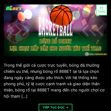
11
Th10
Trong thế giới cá cược trực tuyến, bóng đá thường
chiếm ưu thế, nhưng bóng rổ 86BET lại là lựa chọn
đang ngày càng được yêu thích. Với hệ thống kèo
phong phú, tỷ lệ cược cạnh tranh và giao diện thân
thiện, bóng rổ tại 86BET mang đến cho người chơi cơ
hội tham […]
TIẾP TỤC ĐỌC
→