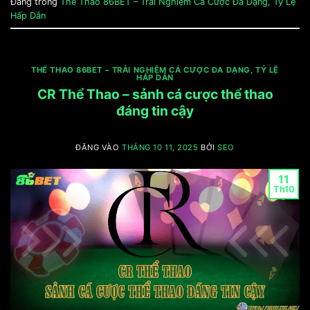
Đăng trong
Thể Thao 86BET – Trải Nghiệm Cá Cược Đa Dạng, Tỷ Lệ
Hấp Dẫn
THỂ THAO 86BET – TRẢI NGHIỆM CÁ CƯỢC ĐA DẠNG, TỶ LỆ
HẤP DẪN
CR Thể Thao – sảnh cá cược thể thao
đáng tin cậy
ĐĂNG VÀO
THÁNG 10 11, 2025
BỞI
SEO
11
Th10