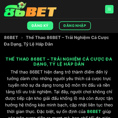
Bỏ
qua
nội
dung
ĐĂNG KÝ
ĐĂNG NHẬP
86BET
»
Thể Thao 86BET – Trải Nghiệm Cá Cược
Đa Dạng, Tỷ Lệ Hấp Dẫn
THỂ THAO 86BET – TRẢI NGHIỆM CÁ CƯỢC ĐA
DẠNG, TỶ LỆ HẤP DẪN
Thể thao 86BET hiện đang trở thành điểm đến lý
tưởng dành cho những người yêu thích cá cược trực
tuyến nhờ sự đa dạng trong bộ môn thi đấu và nền
tảng tối ưu trải nghiệm. Tại đây, người chơi không chỉ
được tiếp cận kho giải đấu khổng lồ mà còn được tận
hưởng hệ thống kèo minh bạch, cập nhật liên tục theo
thời gian thực. Đặc biệt, sự ổn định của
86BET
giúp