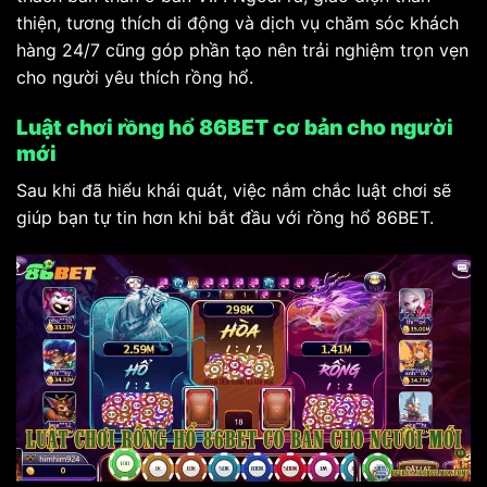
thiện, tương thích di động và dịch vụ chăm sóc khách
hàng 24/7 cũng góp phần tạo nên trải nghiệm trọn vẹn
cho người yêu thích rồng hổ.
Luật chơi rồng hổ 86BET cơ bản cho người
mới
Sau khi đã hiểu khái quát, việc nắm chắc luật chơi sẽ
giúp bạn tự tin hơn khi bắt đầu với rồng hổ 86BET.