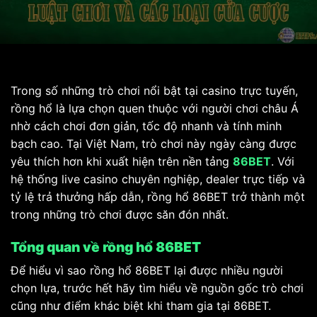
Trong số những trò chơi nổi bật tại casino trực tuyến,
rồng hổ là lựa chọn quen thuộc với người chơi châu Á
nhờ cách chơi đơn giản, tốc độ nhanh và tính minh
bạch cao. Tại Việt Nam, trò chơi này ngày càng được
yêu thích hơn khi xuất hiện trên nền tảng
86BET
. Với
hệ thống live casino chuyên nghiệp, dealer trực tiếp và
tỷ lệ trả thưởng hấp dẫn, rồng hổ 86BET trở thành một
trong những trò chơi được săn đón nhất.
Tổng quan về rồng hổ 86BET
Để hiểu vì sao rồng hổ 86BET lại được nhiều người
chọn lựa, trước hết hãy tìm hiểu về nguồn gốc trò chơi
cũng như điểm khác biệt khi tham gia tại 86BET.