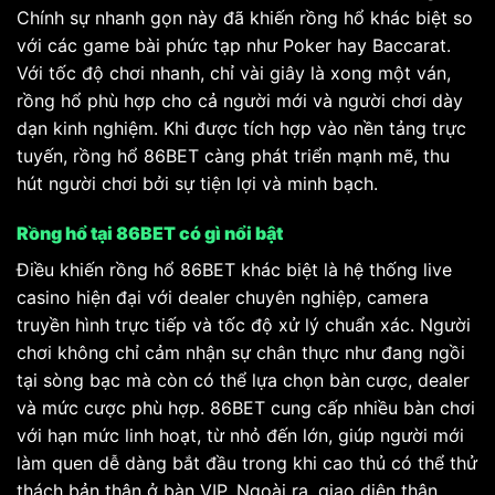
Chính sự nhanh gọn này đã khiến rồng hổ khác biệt so
với các game bài phức tạp như Poker hay Baccarat.
Với tốc độ chơi nhanh, chỉ vài giây là xong một ván,
rồng hổ phù hợp cho cả người mới và người chơi dày
dạn kinh nghiệm. Khi được tích hợp vào nền tảng trực
tuyến, rồng hổ 86BET càng phát triển mạnh mẽ, thu
hút người chơi bởi sự tiện lợi và minh bạch.
Rồng hổ tại 86BET có gì nổi bật
Điều khiến rồng hổ 86BET khác biệt là hệ thống live
casino hiện đại với dealer chuyên nghiệp, camera
truyền hình trực tiếp và tốc độ xử lý chuẩn xác. Người
chơi không chỉ cảm nhận sự chân thực như đang ngồi
tại sòng bạc mà còn có thể lựa chọn bàn cược, dealer
và mức cược phù hợp. 86BET cung cấp nhiều bàn chơi
với hạn mức linh hoạt, từ nhỏ đến lớn, giúp người mới
làm quen dễ dàng bắt đầu trong khi cao thủ có thể thử
thách bản thân ở bàn VIP. Ngoài ra, giao diện thân