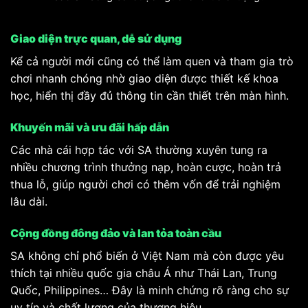
Giao diện trực quan, dễ sử dụng
Kể cả người mới cũng có thể làm quen và tham gia trò
chơi nhanh chóng nhờ giao diện được thiết kế khoa
học, hiển thị đầy đủ thông tin cần thiết trên màn hình.
Khuyến mãi và ưu đãi hấp dẫn
Các nhà cái hợp tác với SA thường xuyên tung ra
nhiều chương trình thưởng nạp, hoàn cược, hoàn trả
thua lỗ, giúp người chơi có thêm vốn để trải nghiệm
lâu dài.
Cộng đồng đông đảo và lan tỏa toàn cầu
SA không chỉ phổ biến ở Việt Nam mà còn được yêu
thích tại nhiều quốc gia châu Á như Thái Lan, Trung
Quốc, Philippines… Đây là minh chứng rõ ràng cho sự
uy tín và chất lượng của thương hiệu.