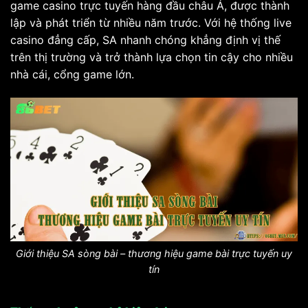
game casino trực tuyến hàng đầu châu Á, được thành
lập và phát triển từ nhiều năm trước. Với hệ thống live
casino đẳng cấp, SA nhanh chóng khẳng định vị thế
trên thị trường và trở thành lựa chọn tin cậy cho nhiều
nhà cái, cổng game lớn.
Giới thiệu SA sòng bài – thương hiệu game bài trực tuyến uy
tín