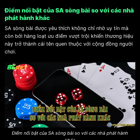
Điểm nổi bật của SA sòng bài so với các nhà
phát hành khác
SA sòng bài được yêu thích không chỉ nhờ uy tín mà
còn bởi hàng loạt ưu điểm vượt trội khiến thương hiệu
này trở thành cái tên quen thuộc với cộng đồng người
chơi.
Điểm nổi bật của SA sòng bài so với các nhà phát hành