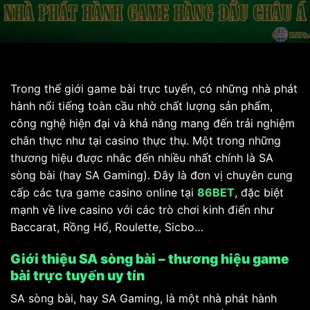
Trong thế giới game bài trực tuyến, có những nhà phát
hành nổi tiếng toàn cầu nhờ chất lượng sản phẩm,
công nghệ hiện đại và khả năng mang đến trải nghiệm
chân thực như tại casino thực thụ. Một trong những
thương hiệu được nhắc đến nhiều nhất chính là SA
sòng bài (hay SA Gaming). Đây là đơn vị chuyên cung
cấp các tựa game casino online tại
86BET
, đặc biệt
mạnh về live casino với các trò chơi kinh điển như
Baccarat, Rồng Hổ, Roulette, Sicbo…
Giới thiệu SA sòng bài – thương hiệu game
bài trực tuyến uy tín
SA sòng bài, hay SA Gaming, là một nhà phát hành