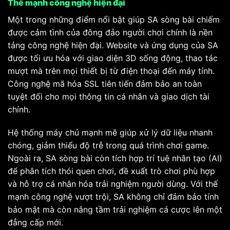
Thế mạnh công nghệ hiện đại
Một trong những điểm nổi bật giúp SA sòng bài chiếm
được cảm tình của đông đảo người chơi chính là nền
tảng công nghệ hiện đại. Website và ứng dụng của SA
được tối ưu hóa với giao diện 3D sống động, thao tác
mượt mà trên mọi thiết bị từ điện thoại đến máy tính.
Công nghệ mã hóa SSL tiên tiến đảm bảo an toàn
tuyệt đối cho mọi thông tin cá nhân và giao dịch tài
chính.
Hệ thống máy chủ mạnh mẽ giúp xử lý dữ liệu nhanh
chóng, giảm thiểu độ trễ trong quá trình chơi game.
Ngoài ra, SA sòng bài còn tích hợp trí tuệ nhân tạo (AI)
để phân tích thói quen chơi, đề xuất trò chơi phù hợp
và hỗ trợ cá nhân hóa trải nghiệm người dùng. Với thế
mạnh công nghệ vượt trội, SA không chỉ đảm bảo tính
bảo mật mà còn nâng tầm trải nghiệm cá cược lên một
đẳng cấp mới.