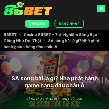
Bỏ
qua
nội
dung
ĐĂNG KÝ
ĐĂNG NHẬP
86BET
»
Casino 86BET – Trải Nghiệm Sòng Bạc
Giống Như Đời Thật
»
SA sòng bài là gì? Nhà phát
hành game hàng đầu châu Á
SA sòng bài là gì? Nhà phát hành
game hàng đầu châu Á
ĐĂNG VÀO
THÁNG 10 11, 2025
BỞI
SEO