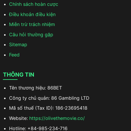
Chính sách hoàn cược
Điều khoản điều kiện
Miễn trừ trách nhiệm
Câu hỏi thường gặp
Sitemap
Feed
THÔNG TIN
Tên thương hiệu: 86BET
Công ty chủ quản: 86 Gambling LTD
Mã số thuế (Tax ID): 186-23695418
Website:
https://olivethemovie.co/
Hotline: +84-985-234-716