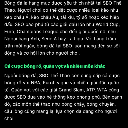
Bóng đá là hạng mục được yêu thích nhất tại SBO Thể
Thao. Người chơi có thể đặt cược nhiều loại kèo như
kèo châu Á, kèo châu Âu, tài xỉu, tỷ số hoặc kèo hiệp
đấu. SBO bao phủ từ các giải đấu lớn như World Cup,
Euro, Champions League cho đến giải quốc nội như
Ngoại hạng Anh, Serie A hay La Liga. Với hàng trăm
trận mỗi ngày, bóng đá tại SBO luôn mang đến sự sôi
động và cơ hội lớn cho người chơi.
Cá cược bóng rổ, quần vợt và nhiều môn khác
Ngoài bóng đá, SBO Thể Thao còn cung cấp cá cược
bóng rổ với NBA, EuroLeague và nhiều giải đấu quốc
tế. Quần vợt với các giải Grand Slam, ATP, WTA cũng
được SBO đưa vào hệ thống kèo phong phú. Bên cạnh
đó, các môn thể thao như bóng chày, bóng chuyền,
cầu lông cũng mang lại lựa chọn đa dạng cho người
chơi.