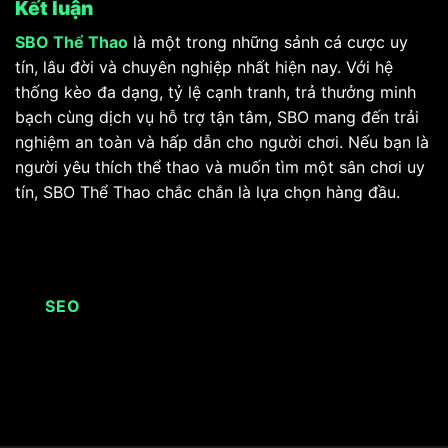
Kết luận
SBO Thể Thao
là một trong những sảnh cá cược uy
tín, lâu đời và chuyên nghiệp nhất hiện nay. Với hệ
thống kèo đa dạng, tỷ lệ cạnh tranh, trả thưởng minh
bạch cùng dịch vụ hỗ trợ tận tâm, SBO mang đến trải
nghiệm an toàn và hấp dẫn cho người chơi. Nếu bạn là
người yêu thích thể thao và muốn tìm một sân chơi uy
tín, SBO Thể Thao chắc chắn là lựa chọn hàng đầu.
SEO