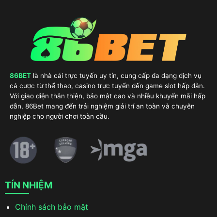
86BET
là nhà cái trực tuyến uy tín, cung cấp đa dạng dịch vụ
cá cược từ thể thao, casino trực tuyến đến game slot hấp dẫn.
Với giao diện thân thiện, bảo mật cao và nhiều khuyến mãi hấp
dẫn, 86Bet mang đến trải nghiệm giải trí an toàn và chuyên
nghiệp cho người chơi toàn cầu.
TÍN NHIỆM
Chính sách bảo mật