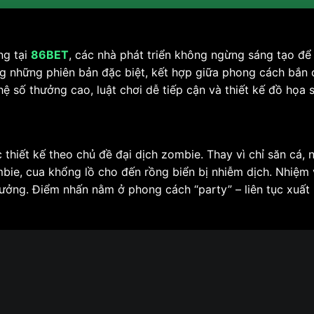
ng tại
86BET
, các nhà phát triển không ngừng sáng tạo đ
g những phiên bản đặc biệt, kết hợp giữa phong cách bắn 
ệ số thưởng cao, luật chơi dễ tiếp cận và thiết kế đồ họa
thiết kế theo chủ đề đại dịch zombie. Thay vì chỉ săn cá, n
mbie, cua khổng lồ cho đến rồng biển bị nhiễm dịch. Nhiệm 
hưởng. Điểm nhấn nằm ở phong cách “party” – liên tục xuất