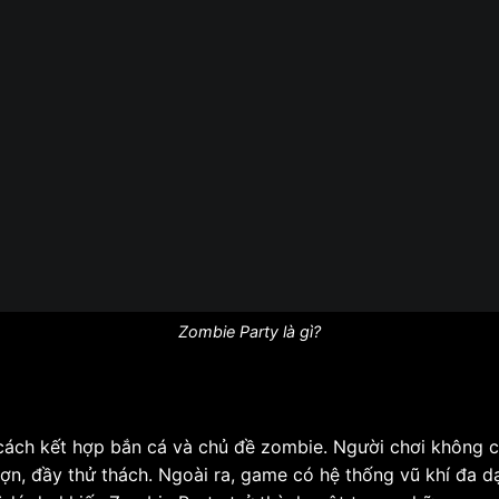
Zombie Party là gì?
cách kết hợp bắn cá và chủ đề zombie. Người chơi không c
ợn, đầy thử thách. Ngoài ra, game có hệ thống vũ khí đa dạ