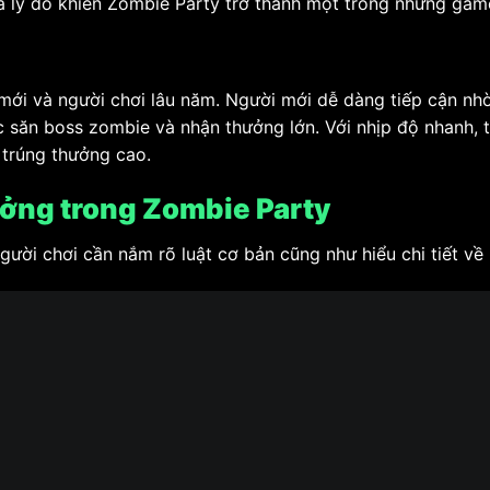
 là lý do khiến Zombie Party trở thành một trong những gam
ới và người chơi lâu năm. Người mới dễ dàng tiếp cận nhờ 
ệc săn boss zombie và nhận thưởng lớn. Với nhịp độ nhanh, t
 trúng thưởng cao.
ưởng trong Zombie Party
ười chơi cần nắm rõ luật cơ bản cũng như hiểu chi tiết về