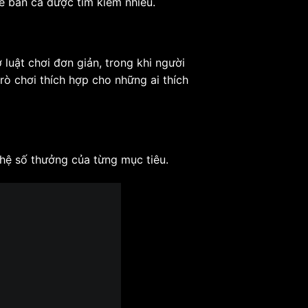
e bắn cá được tìm kiếm nhiều.
luật chơi đơn giản, trong khi người
rò chơi thích hợp cho những ai thích
 hệ số thưởng của từng mục tiêu.