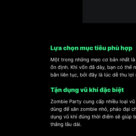
Lựa chọn mục tiêu phù hợp
Một trong những mẹo cơ bản nhất là 
ổn định. Khi vốn đã dày, bạn có thể 
bắn liên tục, bởi đây là lúc dễ thu l
Tận dụng vũ khí đặc biệt
Zombie Party cung cấp nhiều loại vũ 
dùng để săn zombie nhỏ, pháo đại ch
dụng vũ khí đúng thời điểm sẽ giúp b
thắng lâu dài.