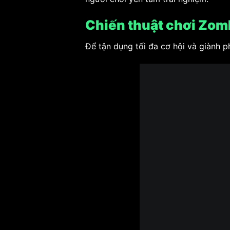
Chiến thuật chơi Zomb
Để tận dụng tối đa cơ hội và giành p