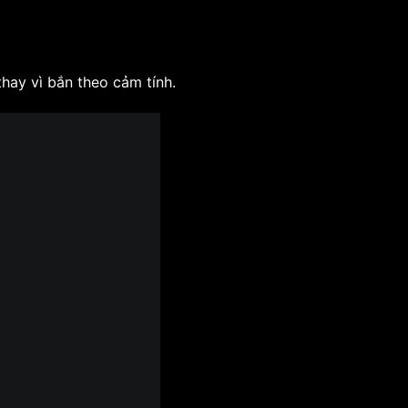
thay vì bắn theo cảm tính.