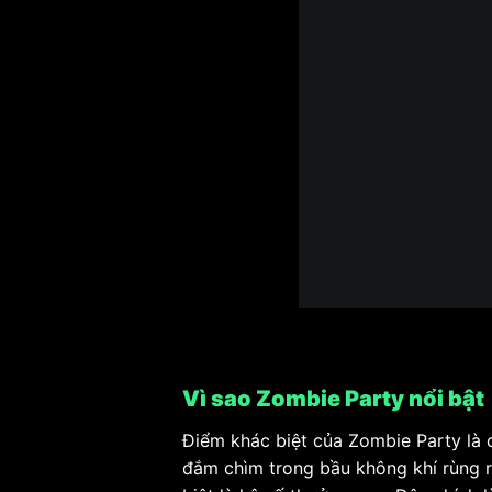
Vì sao Zombie Party nổi bật
Điểm khác biệt của Zombie Party là 
đắm chìm trong bầu không khí rùng r