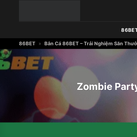
Bỏ
qua
nội
dung
86BE
86BET
»
Bắn Cá 86BET – Trải Nghiệm Săn Thưở
Zombie Party